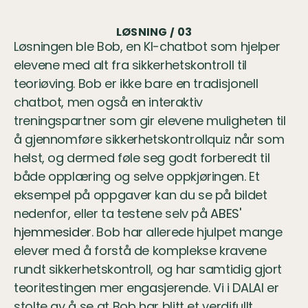
LØSNING / 03
Løsningen ble Bob, en KI-chatbot som hjelper 
elevene med alt fra sikkerhetskontroll til 
teoriøving. Bob er ikke bare en tradisjonell 
chatbot, men også en interaktiv 
treningspartner som gir elevene muligheten til 
å gjennomføre sikkerhetskontrollquiz når som 
helst, og dermed føle seg godt forberedt til 
både opplæring og selve oppkjøringen. Et 
eksempel på oppgaver kan du se på bildet 
nedenfor, eller ta testene selv på
 ABES' 
hjemmesider
. Bob har allerede hjulpet mange 
elever med å forstå de komplekse kravene 
rundt sikkerhetskontroll, og har samtidig gjort 
teoritestingen mer engasjerende. Vi i DALAI er 
stolte av å se at Bob har blitt et verdifullt 