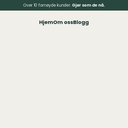
Over 10 fornøyde kunder. 
Gjør som de nå.
Hjem
Om oss
Blogg
Klient
ABES