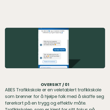
År
2024
Robot
Samtaleroboten Bob
Se den i aksjon
Til roboten->
OVERSIKT / 01
ABES Trafikkskole er en veletablert trafikkskole 
som brenner for å hjelpe folk med å skaffe seg 
førerkort på en trygg og effektiv måte. 
Trafikkskolen, som er kjent for sitt fokus på 